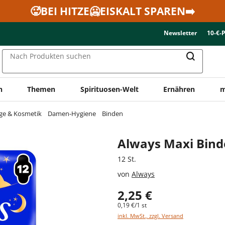
🥵BEI HITZE🥶EISKALT SPAREN➡️
Newsletter
10-€-
Nach Produkten suchen
n
Themen
Spirituosen-Welt
Ernähren
m
ge & Kosmetik
Damen-Hygiene
Binden
Always Maxi Bind
12 St.
von
Always
2,25 €
0,19 €/1 st
inkl. MwSt., zzgl. Versand