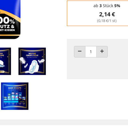
Staffelpreise - Mengenrabatt
ab
3
Stück
5%
2,14 €
(0,18 €/1 st)
ANZAHL VERRINGERN
ANZAHL ERHÖH