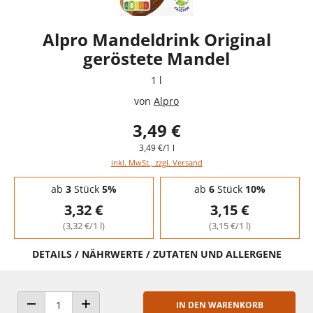
Alpro Mandeldrink Original
geröstete Mandel
1 l
von
Alpro
3,49 €
3,49 €/1 l
inkl. MwSt., zzgl. Versand
Staffelpreise - Mengenrabatt
ab
3
Stück
5%
ab
6
Stück
10%
3,32 €
3,15 €
(3,32 €/1 l)
(3,15 €/1 l)
DETAILS / NÄHRWERTE / ZUTATEN UND ALLERGENE
IN DEN WARENKORB