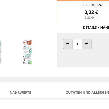
Staffelpreise - Mengenrabatt
ab
3
Stück
5%
3,32 €
(3,32 €/1 l)
DETAILS / NÄ
ANZAHL VERRINGERN
ANZAHL ERHÖH
NÄHRWERTE
ZUTATEN UND ALLERGEN