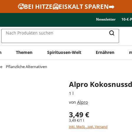
🥵BEI HITZE🥶EISKALT SPAREN➡️
Newsletter
10-€-
Nach Produkten suchen
n
Themen
Spirituosen-Welt
Ernähren
m
ne
Pflanzliche Alternativen
Alpro Kokosnussd
1 l
von
Alpro
3,49 €
3,49 €/1 l
inkl. MwSt., zzgl. Versand