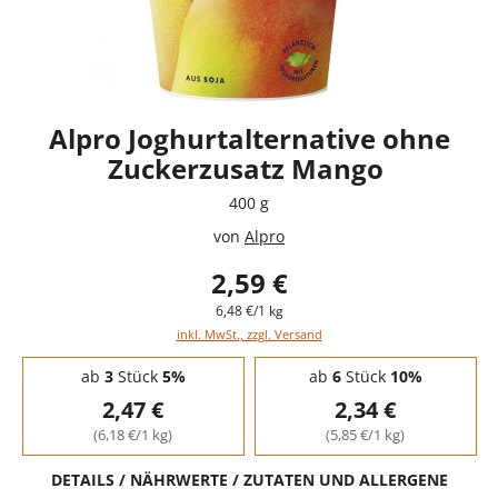
Alpro Joghurtalternative ohne
Zuckerzusatz Mango
400 g
von
Alpro
2,59 €
6,48 €/1 kg
inkl. MwSt., zzgl. Versand
Staffelpreise - Mengenrabatt
ab
3
Stück
5%
ab
6
Stück
10%
2,47 €
2,34 €
(6,18 €/1 kg)
(5,85 €/1 kg)
DETAILS / NÄHRWERTE / ZUTATEN UND ALLERGENE