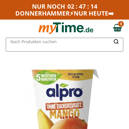
Zum Hauptinhalt springen
NUR NOCH
02 : 47 : 14
DONNERHAMMER⚡NUR HEUTE➡️
Zur Navigation springen
Zur Suche springen
0
0,00 €
MAIN MENU
Nach Produkten suchen