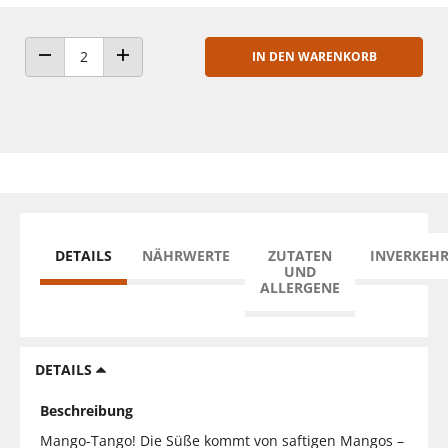
IN DEN WARENKORB
ANZAHL VERRINGERN
ANZAHL ERHÖHEN
DETAILS
NÄHRWERTE
ZUTATEN
INVERKEH
UND
ALLERGENE
DETAILS
Beschreibung
Mango-Tango! Die Süße kommt von saftigen Mangos –