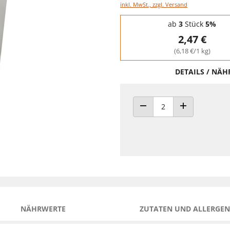
inkl. MwSt., zzgl. Versand
Staffelpreise - Mengenrabatt
ab
3
Stück
5%
2,47 €
(6,18 €/1 kg)
DETAILS / NÄ
ANZAHL VERRINGERN
ANZAHL ERHÖH
NÄHRWERTE
ZUTATEN UND ALLERGEN