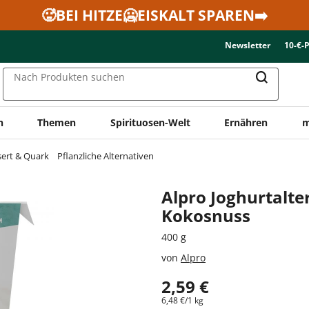
🥵BEI HITZE🥶EISKALT SPAREN➡️
Newsletter
10-€-
Nach Produkten suchen
n
Themen
Spirituosen-Welt
Ernähren
m
sert & Quark
Pflanzliche Alternativen
Alpro Joghurtalte
Kokosnuss
400 g
von
Alpro
2,59 €
6,48 €/1 kg