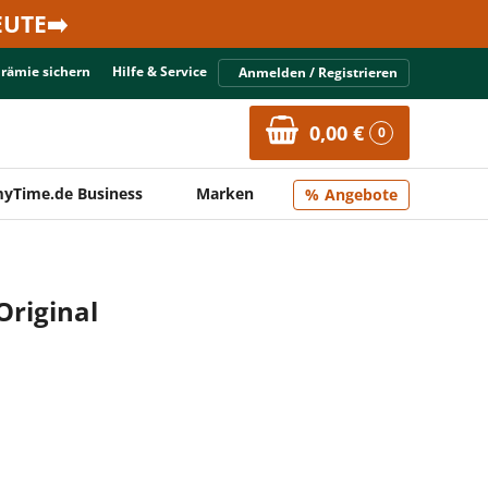
UTE➡️
Prämie sichern
Hilfe & Service
Anmelden / Registrieren
0,00 €
0
yTime.de Business
Marken
Angebote
Original