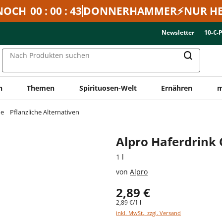
NOCH
00 : 00 : 43
DONNERHAMMER⚡NUR HE
Newsletter
10-€-
Nach Produkten suchen
n
Themen
Spirituosen-Welt
Ernähren
m
ne
Pflanzliche Alternativen
Alpro Haferdrink 
1 l
von
Alpro
2,89 €
2,89 €/1 l
inkl. MwSt., zzgl. Versand