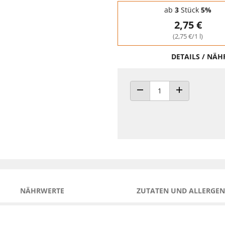
Staffelpreise - Mengenrabatt
ab
3
Stück
5%
2,75 €
(2,75 €/1 l)
DETAILS / NÄ
ANZAHL VERRINGERN
ANZAHL ERHÖH
NÄHRWERTE
ZUTATEN UND ALLERGEN