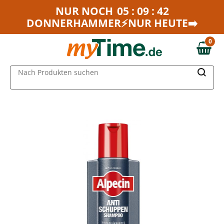
Zum Hauptinhalt springen
NUR NOCH
05 : 09 : 42
DONNERHAMMER⚡NUR HEUTE➡️
Zur Navigation springen
Zur Suche springen
0
0,00 €
MAIN MENU
Nach Produkten suchen