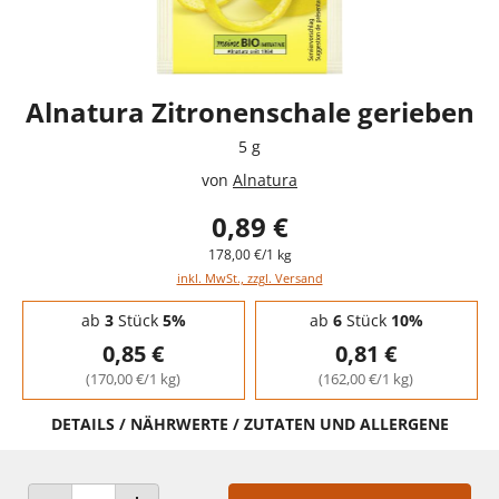
Alnatura Zitronenschale gerieben
5 g
von
Alnatura
0,89 €
178,00 €/1 kg
inkl. MwSt., zzgl. Versand
Staffelpreise - Mengenrabatt
ab
3
Stück
5%
ab
6
Stück
10%
0,85 €
0,81 €
(170,00 €/1 kg)
(162,00 €/1 kg)
DETAILS / NÄHRWERTE / ZUTATEN UND ALLERGENE