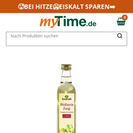
Zum Hauptinhalt springen
🥵BEI HITZE🥶EISKALT SPAREN➡️
Zur Navigation springen
0
Zur Suche springen
0,00 €
MAIN MENU
Nach Produkten suchen