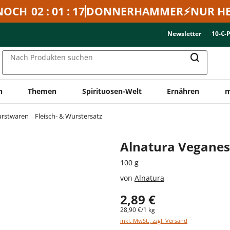
NOCH
02 : 01 : 17
DONNERHAMMER⚡NUR HE
Newsletter
10-€-
Nach Produkten suchen
n
Themen
Spirituosen-Welt
Ernähren
m
urstwaren
Fleisch- & Wurstersatz
Alnatura Veganes
100 g
von
Alnatura
2,89 €
28,90 €/1 kg
inkl. MwSt., zzgl. Versand