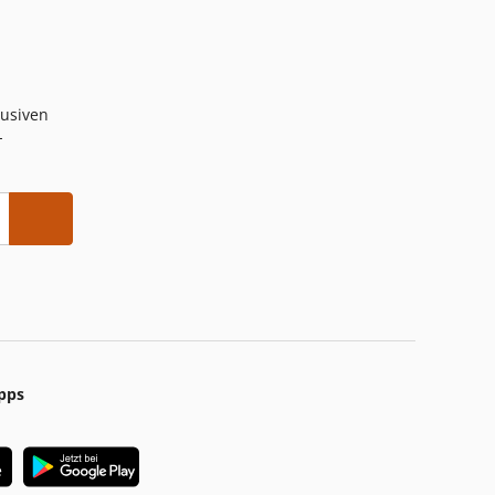
lusiven
-
pps