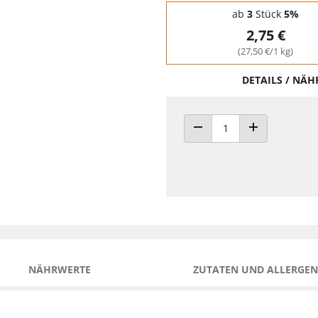
Staffelpreise - Mengenrabatt
ab
3
Stück
5%
2,75 €
(27,50 €/1 kg)
DETAILS / NÄ
ANZAHL VERRINGERN
ANZAHL ERHÖH
NÄHRWERTE
ZUTATEN UND ALLERGEN