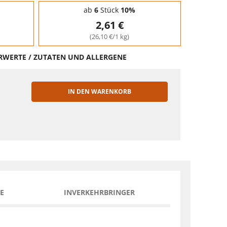
ab
6
Stück
10%
2,61 €
(26,10 €/1 kg)
HRWERTE / ZUTATEN UND ALLERGENE
IN DEN WARENKORB
EN
E
INVERKEHRBRINGER