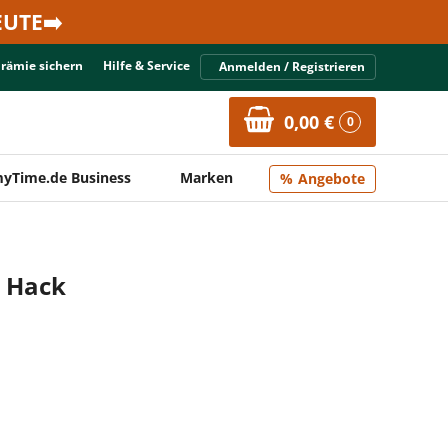
UTE➡️
Prämie sichern
Hilfe & Service
Anmelden / Registrieren
0,00 €
0
yTime.de Business
Marken
Angebote
 Hack