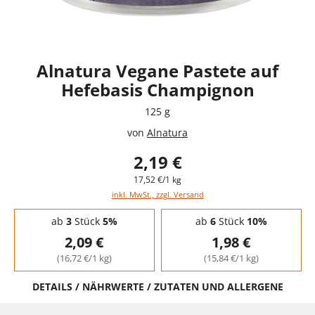
Alnatura Vegane Pastete auf
Hefebasis Champignon
125 g
von
Alnatura
2,19 €
17,52 €/1 kg
inkl. MwSt., zzgl. Versand
Staffelpreise - Mengenrabatt
ab
3
Stück
5%
ab
6
Stück
10%
2,09 €
1,98 €
(16,72 €/1 kg)
(15,84 €/1 kg)
DETAILS / NÄHRWERTE / ZUTATEN UND ALLERGENE