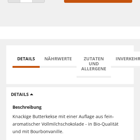
ANZAHL VERRINGERN
ANZAHL ERHÖHEN
DETAILS
NÄHRWERTE
ZUTATEN
INVERKEH
UND
ALLERGENE
DETAILS
Beschreibung
Knackige Butterkekse mit einer Auflage aus fein-
aromatischer Vollmilchschokolade - in Bio-Qualität
und mit Bourbonvanille.