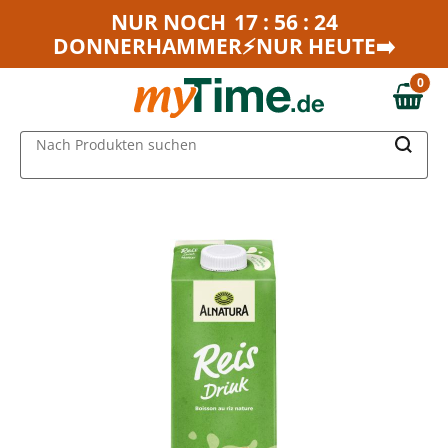
Zum Hauptinhalt springen
NUR NOCH
17 : 56 : 24
DONNERHAMMER⚡NUR HEUTE➡️
Zur Navigation springen
Zur Suche springen
0
0,00 €
MAIN MENU
Nach Produkten suchen