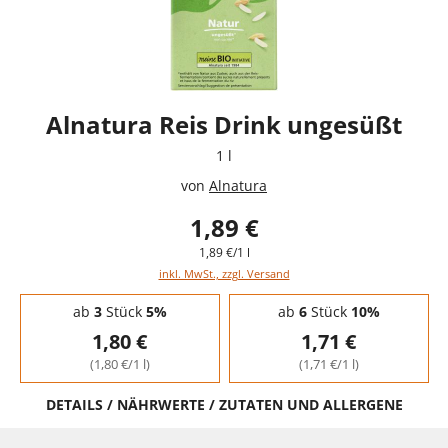
Alnatura Reis Drink ungesüßt
1 l
von
Alnatura
1,89 €
1,89 €/1 l
inkl. MwSt., zzgl. Versand
Staffelpreise - Mengenrabatt
ab
3
Stück
5%
ab
6
Stück
10%
1,80 €
1,71 €
(1,80 €/1 l)
(1,71 €/1 l)
DETAILS / NÄHRWERTE / ZUTATEN UND ALLERGENE