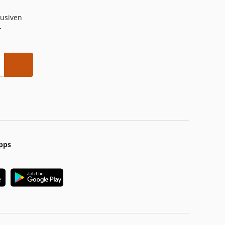
lusiven
-
pps