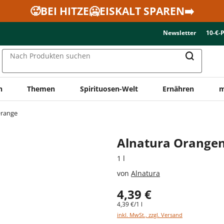
🥵BEI HITZE🥶EISKALT SPAREN➡️
Newsletter
10-€-
Nach Produkten suchen
n
Themen
Spirituosen-Welt
Ernähren
m
range
Alnatura Orangen
1 l
von
Alnatura
4,39 €
4,39 €/1 l
inkl. MwSt., zzgl. Versand