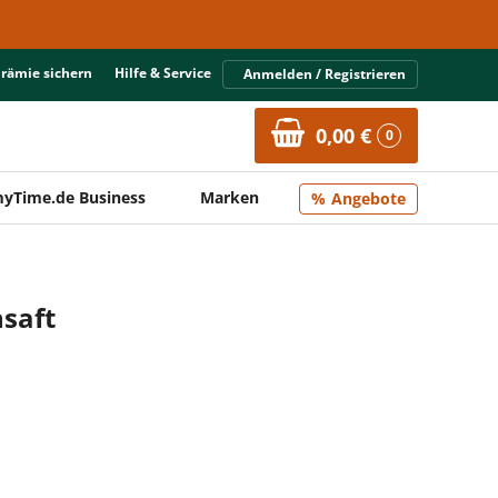
Prämie sichern
Hilfe & Service
Anmelden / Registrieren
0,00 €
0
yTime.de Business
Marken
Angebote
saft