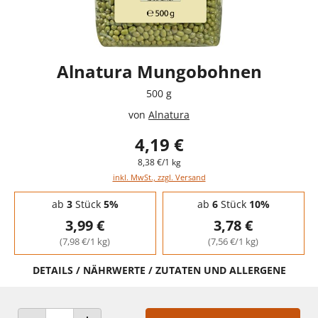
Alnatura Mungobohnen
500 g
von
Alnatura
4,19 €
8,38 €/1 kg
inkl. MwSt., zzgl. Versand
Staffelpreise - Mengenrabatt
ab
3
Stück
5%
ab
6
Stück
10%
3,99 €
3,78 €
(7,98 €/1 kg)
(7,56 €/1 kg)
DETAILS / NÄHRWERTE / ZUTATEN UND ALLERGENE