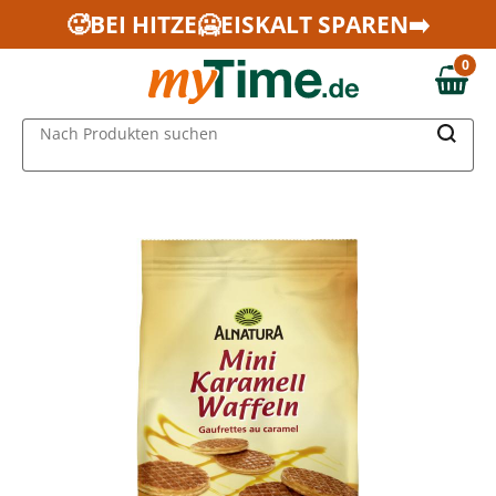
Zum Hauptinhalt springen
🥵BEI HITZE🥶EISKALT SPAREN➡️
Zur Navigation springen
0
Zur Suche springen
0,00 €
MAIN MENU
Nach Produkten suchen