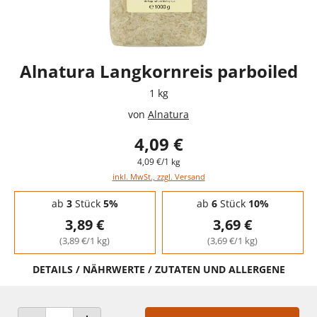
Alnatura Langkornreis parboiled
1 kg
von
Alnatura
4,09 €
4,09 €/1 kg
inkl. MwSt., zzgl. Versand
Staffelpreise - Mengenrabatt
ab
3
Stück
5%
ab
6
Stück
10%
3,89 €
3,69 €
(3,89 €/1 kg)
(3,69 €/1 kg)
DETAILS / NÄHRWERTE / ZUTATEN UND ALLERGENE