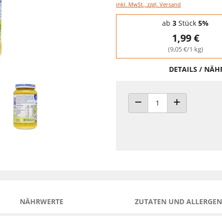
inkl. MwSt., zzgl. Versand
Staffelpreise - Mengenrabatt
ab
3
Stück
5%
1,99 €
(9,05 €/1 kg)
DETAILS / NÄ
ANZAHL VERRINGERN
ANZAHL ERHÖH
NÄHRWERTE
ZUTATEN UND ALLERGEN