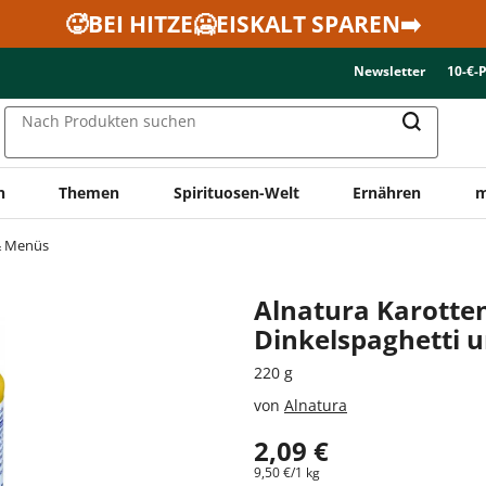
🥵BEI HITZE🥶EISKALT SPAREN➡️
Newsletter
10-€-
Nach Produkten suchen
n
Themen
Spirituosen-Welt
Ernähren
m
 Menüs
Alnatura Karotte
Dinkelspaghetti 
220 g
von
Alnatura
2,09 €
9,50 €/1 kg