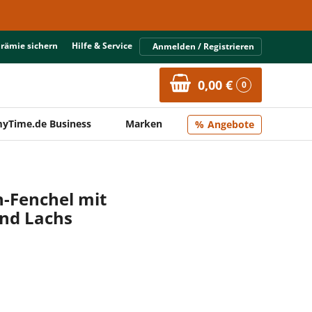
Prämie sichern
Hilfe & Service
Anmelden / Registrieren
0,00 €
0
yTime.de Business
Marken
Angebote
n-Fenchel mit
und Lachs