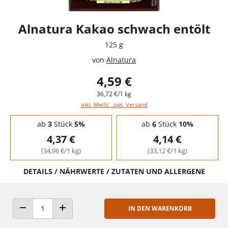
Alnatura Kakao schwach entölt
125 g
von
Alnatura
4,59 €
36,72 €/1 kg
inkl. MwSt., zzgl. Versand
Staffelpreise - Mengenrabatt
ab
3
Stück
5%
ab
6
Stück
10%
4,37 €
4,14 €
(34,96 €/1 kg)
(33,12 €/1 kg)
DETAILS / NÄHRWERTE / ZUTATEN UND ALLERGENE
IN DEN WARENKORB
ANZAHL VERRINGERN
ANZAHL ERHÖHEN