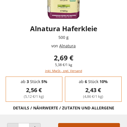
Alnatura Haferkleie
500 g
von
Alnatura
2,69 €
5,38 €/1 kg
inkl. MwSt., zzgl. Versand
Staffelpreise - Mengenrabatt
ab
3
Stück
5%
ab
6
Stück
10%
2,56 €
2,43 €
(5,12 €/1 kg)
(4,86 €/1 kg)
DETAILS / NÄHRWERTE / ZUTATEN UND ALLERGENE