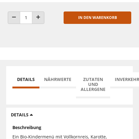
IN DEN WARENKORB
ANZAHL VERRINGERN
ANZAHL ERHÖHEN
DETAILS
NÄHRWERTE
ZUTATEN
INVERKEH
UND
ALLERGENE
DETAILS
Beschreibung
Ein Bio-Kindermenü mit Vollkornreis, Karotte,