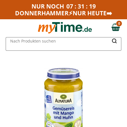
Zum Hauptinhalt springen
NUR NOCH
07 : 31 : 19
DONNERHAMMER⚡NUR HEUTE➡️
Zur Navigation springen
Zur Suche springen
0
0,00 €
MAIN MENU
Nach Produkten suchen