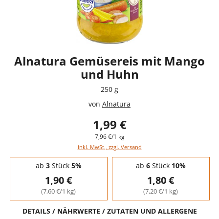
Alnatura Gemüsereis mit Mango
und Huhn
250 g
von
Alnatura
1,99 €
7,96 €/1 kg
inkl. MwSt., zzgl. Versand
Staffelpreise - Mengenrabatt
ab
3
Stück
5%
ab
6
Stück
10%
1,90 €
1,80 €
(7,60 €/1 kg)
(7,20 €/1 kg)
DETAILS / NÄHRWERTE / ZUTATEN UND ALLERGENE