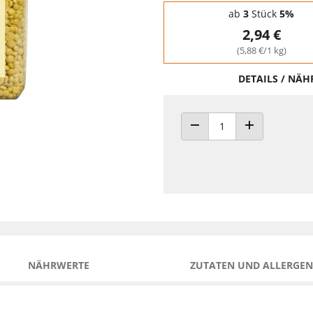
Staffelpreise - Mengenrabatt
ab
3
Stück
5%
2,94 €
(5,88 €/1 kg)
DETAILS / NÄ
ANZAHL VERRINGERN
ANZAHL ERHÖH
NÄHRWERTE
ZUTATEN UND ALLERGEN