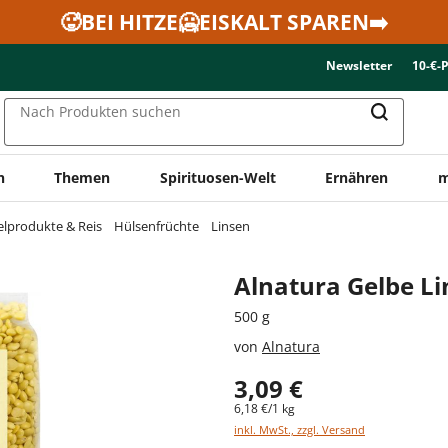
🥵BEI HITZE🥶EISKALT SPAREN➡️
Newsletter
10-€-
Nach Produkten suchen
n
Themen
Spirituosen-Welt
Ernähren
m
elprodukte & Reis
Hülsenfrüchte
Linsen
Alnatura Gelbe L
500 g
von
Alnatura
3,09 €
6,18 €/1 kg
inkl. MwSt., zzgl. Versand