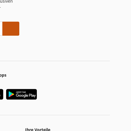
lusiven
-
pps
Ihre Vorteile