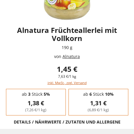
Alnatura Früchteallerlei mit
Vollkorn
190 g
von
Alnatura
1,45 €
7,63 €/1 kg
inkl. MwSt., zzgl. Versand
Staffelpreise - Mengenrabatt
ab
3
Stück
5%
ab
6
Stück
10%
1,38 €
1,31 €
(7,26 €/1 kg)
(6,89 €/1 kg)
DETAILS / NÄHRWERTE / ZUTATEN UND ALLERGENE