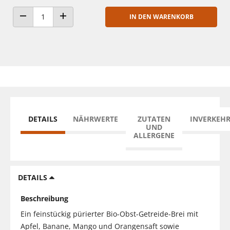
IN DEN WARENKORB
ANZAHL VERRINGERN
ANZAHL ERHÖHEN
DETAILS
NÄHRWERTE
ZUTATEN
INVERKEH
UND
ALLERGENE
DETAILS
Beschreibung
Ein feinstückig pürierter Bio-Obst-Getreide-Brei mit
Apfel, Banane, Mango und Orangensaft sowie