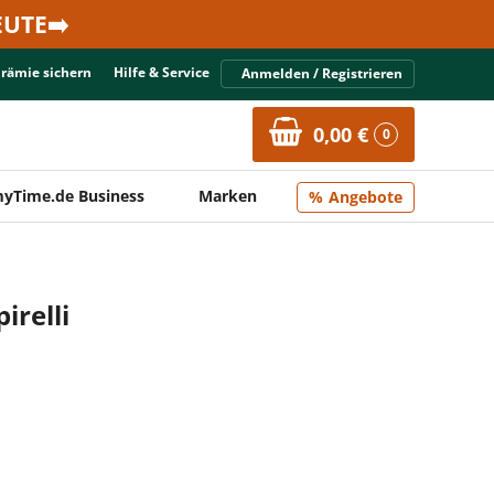
UTE➡️
Prämie sichern
Hilfe & Service
Anmelden / Registrieren
0,00 €
0
yTime.de Business
Marken
Angebote
irelli