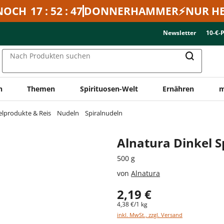
NOCH
17 : 52 : 47
DONNERHAMMER⚡NUR HE
Newsletter
10-€-
Nach Produkten suchen
n
Themen
Spirituosen-Welt
Ernähren
m
elprodukte & Reis
Nudeln
Spiralnudeln
Alnatura Dinkel Sp
500 g
von
Alnatura
2,19 €
4,38 €/1 kg
inkl. MwSt., zzgl. Versand