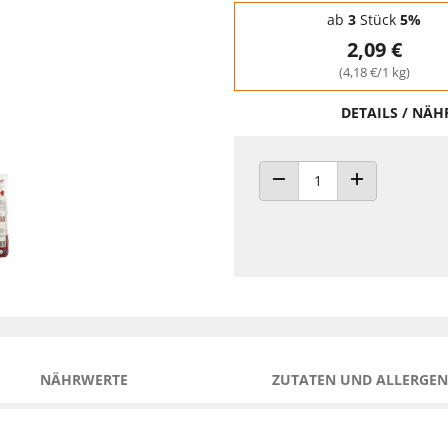
Staffelpreise - Mengenrabatt
ab
3
Stück
5%
2,09 €
(4,18 €/1 kg)
DETAILS / NÄ
ANZAHL VERRINGERN
ANZAHL ERHÖH
NÄHRWERTE
ZUTATEN UND ALLERGEN