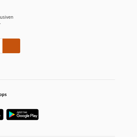
lusiven
-
pps