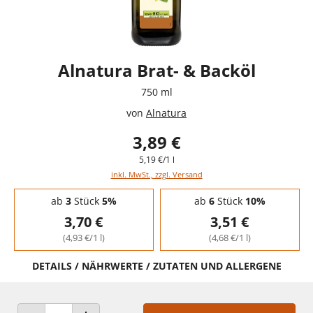
Alnatura Brat- & Backöl
750 ml
von
Alnatura
3,89 €
5,19 €/1 l
inkl. MwSt., zzgl. Versand
Staffelpreise - Mengenrabatt
ab
3
Stück
5%
ab
6
Stück
10%
3,70 €
3,51 €
(4,93 €/1 l)
(4,68 €/1 l)
DETAILS / NÄHRWERTE / ZUTATEN UND ALLERGENE