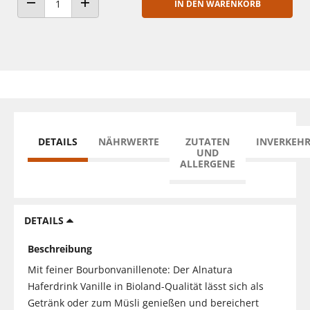
IN DEN WARENKORB
ANZAHL VERRINGERN
ANZAHL ERHÖHEN
DETAILS
NÄHRWERTE
ZUTATEN
INVERKEH
UND
ALLERGENE
DETAILS
Beschreibung
Mit feiner Bourbonvanillenote: Der Alnatura
Haferdrink Vanille in Bioland-Qualität lässt sich als
Getränk oder zum Müsli genießen und bereichert