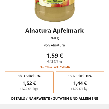
Alnatura Apfelmark
360 g
von
Alnatura
1,59 €
4,42 €/1 kg
inkl. MwSt., zzgl. Versand
Staffelpreise - Mengenrabatt
ab
3
Stück
5%
ab
6
Stück
10%
1,52 €
1,44 €
(4,22 €/1 kg)
(4,00 €/1 kg)
DETAILS / NÄHRWERTE / ZUTATEN UND ALLERGENE