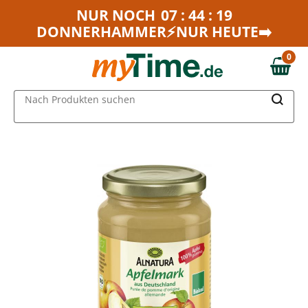
Zum Hauptinhalt springen
NUR NOCH
07 : 44 : 19
DONNERHAMMER⚡NUR HEUTE➡️
Zur Navigation springen
Zur Suche springen
0
0,00 €
MAIN MENU
Nach Produkten suchen