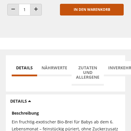
IN DEN WARENKORB
ANZAHL VERRINGERN
ANZAHL ERHÖHEN
DETAILS
NÄHRWERTE
ZUTATEN
INVERKEH
UND
ALLERGENE
DETAILS
Beschreibung
Ein fruchtig-exotischer Bio-Brei für Babys ab dem 6.
Lebensmonat – feinstückig püriert, ohne Zuckerzusatz