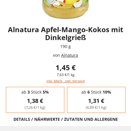
Alnatura Apfel-Mango-Kokos mit
Dinkelgrieß
190 g
von
Alnatura
1,45 €
7,63 €/1 kg
inkl. MwSt., zzgl. Versand
Staffelpreise - Mengenrabatt
ab
3
Stück
5%
ab
6
Stück
10%
1,38 €
1,31 €
(7,26 €/1 kg)
(6,89 €/1 kg)
DETAILS / NÄHRWERTE / ZUTATEN UND ALLERGENE