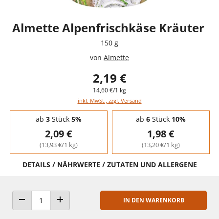
Almette Alpenfrischkäse Kräuter
150 g
von
Almette
2,19 €
14,60 €/1 kg
inkl. MwSt., zzgl. Versand
Staffelpreise - Mengenrabatt
ab
3
Stück
5%
ab
6
Stück
10%
2,09 €
1,98 €
(13,93 €/1 kg)
(13,20 €/1 kg)
DETAILS / NÄHRWERTE / ZUTATEN UND ALLERGENE
IN DEN WARENKORB
ANZAHL VERRINGERN
ANZAHL ERHÖHEN