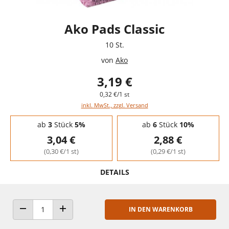
Ako Pads Classic
10 St.
von
Ako
3,19 €
0,32 €/1 st
inkl. MwSt., zzgl. Versand
Staffelpreise - Mengenrabatt
ab
3
Stück
5%
ab
6
Stück
10%
3,04 €
2,88 €
(0,30 €/1 st)
(0,29 €/1 st)
DETAILS
IN DEN WARENKORB
ANZAHL VERRINGERN
ANZAHL ERHÖHEN