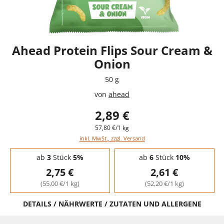
Ahead Protein Flips Sour Cream &
Onion
50 g
von
ahead
2,89 €
57,80 €/1 kg
inkl. MwSt., zzgl. Versand
Staffelpreise - Mengenrabatt
ab
3
Stück
5%
ab
6
Stück
10%
2,75 €
2,61 €
(55,00 €/1 kg)
(52,20 €/1 kg)
DETAILS / NÄHRWERTE / ZUTATEN UND ALLERGENE