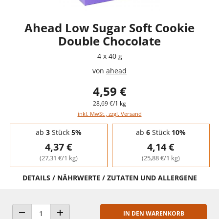
Ahead Low Sugar Soft Cookie
Double Chocolate
4 x 40 g
von
ahead
4,59 €
28,69 €/1 kg
inkl. MwSt., zzgl. Versand
Staffelpreise - Mengenrabatt
ab
3
Stück
5%
ab
6
Stück
10%
4,37 €
4,14 €
(27,31 €/1 kg)
(25,88 €/1 kg)
DETAILS / NÄHRWERTE / ZUTATEN UND ALLERGENE
IN DEN WARENKORB