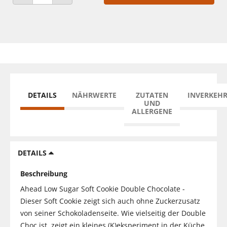
ANZAHL VERRINGERN
ANZAHL ERHÖHEN
DETAILS
NÄHRWERTE
ZUTATEN
INVERKEH
UND
ALLERGENE
DETAILS
Beschreibung
Ahead Low Sugar Soft Cookie Double Chocolate -
Dieser Soft Cookie zeigt sich auch ohne Zuckerzusatz
von seiner Schokoladenseite. Wie vielseitig der Double
Choc ist, zeigt ein kleines (K)eksperiment in der Küche.