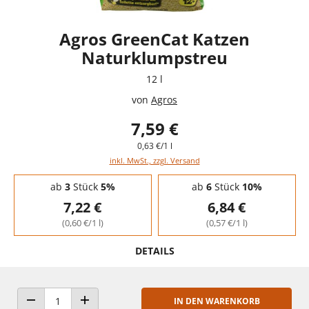
Agros GreenCat Katzen
Naturklumpstreu
12 l
von
Agros
7,59 €
0,63 €/1 l
inkl. MwSt., zzgl. Versand
Staffelpreise - Mengenrabatt
ab
3
Stück
5%
ab
6
Stück
10%
7,22 €
6,84 €
(0,60 €/1 l)
(0,57 €/1 l)
DETAILS
IN DEN WARENKORB