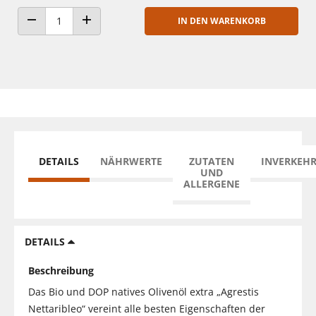
IN DEN WARENKORB
ANZAHL VERRINGERN
ANZAHL ERHÖHEN
DETAILS
NÄHRWERTE
ZUTATEN
INVERKEH
UND
ALLERGENE
DETAILS
Beschreibung
Das Bio und DOP natives Olivenöl extra „Agrestis
Nettaribleo“ vereint alle besten Eigenschaften der