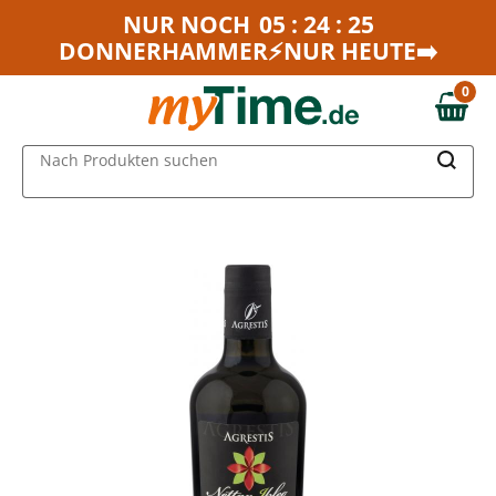
Zum Hauptinhalt springen
NUR NOCH
05 : 24 : 25
DONNERHAMMER⚡NUR HEUTE➡️
Zur Navigation springen
Zur Suche springen
0
0,00 €
MAIN MENU
Nach Produkten suchen