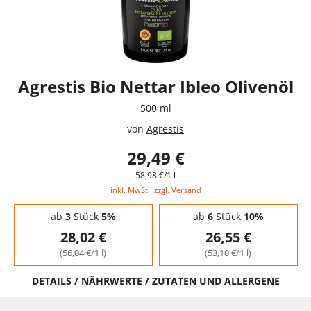
Agrestis Bio Nettar Ibleo Olivenöl
500 ml
von
Agrestis
29,49 €
58,98 €/1 l
inkl. MwSt., zzgl. Versand
Staffelpreise - Mengenrabatt
ab
3
Stück
5%
ab
6
Stück
10%
28,02 €
26,55 €
(56,04 €/1 l)
(53,10 €/1 l)
DETAILS / NÄHRWERTE / ZUTATEN UND ALLERGENE