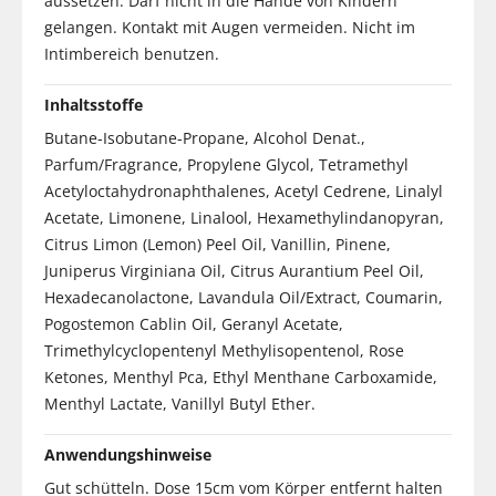
aussetzen. Darf nicht in die Hände von Kindern
gelangen. Kontakt mit Augen vermeiden. Nicht im
Intimbereich benutzen.
Inhaltsstoffe
Butane-Isobutane-Propane, Alcohol Denat.,
Parfum/Fragrance, Propylene Glycol, Tetramethyl
Acetyloctahydronaphthalenes, Acetyl Cedrene, Linalyl
Acetate, Limonene, Linalool, Hexamethylindanopyran,
Citrus Limon (Lemon) Peel Oil, Vanillin, Pinene,
Juniperus Virginiana Oil, Citrus Aurantium Peel Oil,
Hexadecanolactone, Lavandula Oil/Extract, Coumarin,
Pogostemon Cablin Oil, Geranyl Acetate,
Trimethylcyclopentenyl Methylisopentenol, Rose
Ketones, Menthyl Pca, Ethyl Menthane Carboxamide,
Menthyl Lactate, Vanillyl Butyl Ether.
Anwendungshinweise
Gut schütteln. Dose 15cm vom Körper entfernt halten