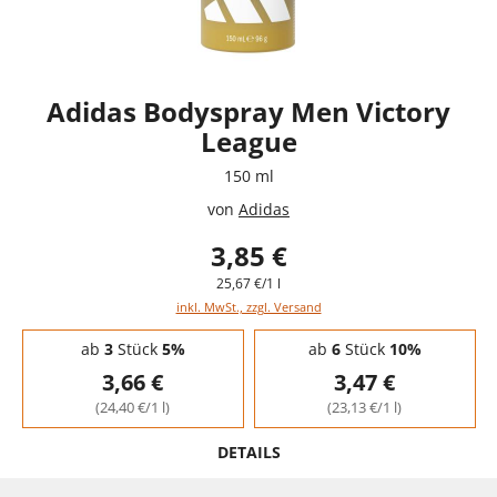
Adidas Bodyspray Men Victory
League
150 ml
von
Adidas
3,85 €
25,67 €/1 l
inkl. MwSt., zzgl. Versand
Staffelpreise - Mengenrabatt
ab
3
Stück
5%
ab
6
Stück
10%
3,66 €
3,47 €
(24,40 €/1 l)
(23,13 €/1 l)
DETAILS