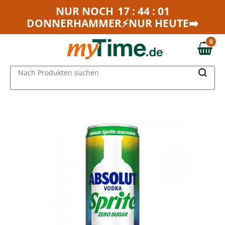
Zum Hauptinhalt springen
NUR NOCH
17 : 44 : 01
DONNERHAMMER⚡NUR HEUTE➡️
Zur Navigation springen
Zur Suche springen
0
0,00 €
MAIN MENU
Nach Produkten suchen