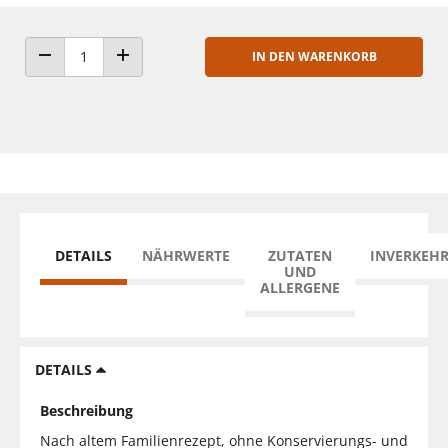
IN DEN WARENKORB
ANZAHL VERRINGERN
ANZAHL ERHÖHEN
DETAILS
NÄHRWERTE
ZUTATEN
INVERKEH
UND
ALLERGENE
DETAILS
Beschreibung
Nach altem Familienrezept, ohne Konservierungs- und