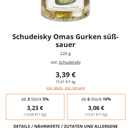
Schudeisky Omas Gurken süß-
sauer
220 g
von
Schudeisky
3,39 €
15,41 €/1 kg
inkl. MwSt., zzgl. Versand
Staffelpreise - Mengenrabatt
ab
3
Stück
5%
ab
6
Stück
10%
3,23 €
3,06 €
(14,68 €/1 kg)
(13,91 €/1 kg)
DETAILS / NÄHRWERTE / ZUTATEN UND ALLERGENE