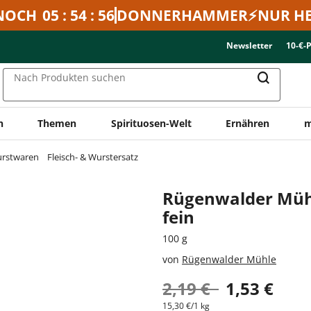
NOCH
05 : 54 : 56
DONNERHAMMER⚡NUR HE
Newsletter
10-€-
Nach Produkten suchen
n
Themen
Spirituosen-Welt
Ernähren
m
urstwaren
Fleisch- & Wurstersatz
Rügenwalder Müh
fein
100 g
von
Rügenwalder Mühle
2,19 €
1,53 €
15,30 €/1 kg