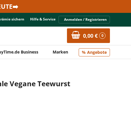
UTE➡️
Prämie sichern
Hilfe & Service
Anmelden / Registrieren
0,00 €
0
yTime.de Business
Marken
Angebote
le Vegane Teewurst