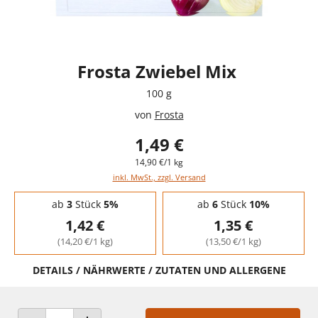
Frosta Zwiebel Mix
100 g
von
Frosta
1,49 €
14,90 €/1 kg
inkl. MwSt., zzgl. Versand
Staffelpreise - Mengenrabatt
ab
3
Stück
5%
ab
6
Stück
10%
1,42 €
1,35 €
(14,20 €/1 kg)
(13,50 €/1 kg)
DETAILS / NÄHRWERTE / ZUTATEN UND ALLERGENE