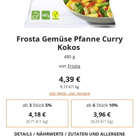
Frosta Gemüse Pfanne Curry
Kokos
480 g
von
Frosta
4,39 €
9,15 €/1 kg
inkl. MwSt., zzgl. Versand
Staffelpreise - Mengenrabatt
ab
3
Stück
5%
ab
6
Stück
10%
4,18 €
3,96 €
(8,71 €/1 kg)
(8,25 €/1 kg)
DETAILS / NÄHRWERTE / ZUTATEN UND ALLERGENE