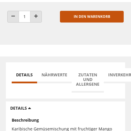
IN DEN WARENKORB
ANZAHL VERRINGERN
ANZAHL ERHÖHEN
DETAILS
NÄHRWERTE
ZUTATEN
INVERKEH
UND
ALLERGENE
DETAILS
Beschreibung
Karibische Gemüsemischung mit fruchtiger Mango