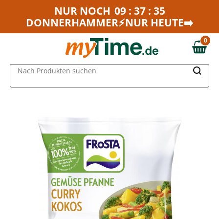
Zum Hauptinhalt springen
NUR NOCH
09 : 37 : 35
DONNERHAMMER⚡NUR HEUTE➡️
Zur Navigation springen
Zur Suche springen
0
0,00 €
MAIN MENU
Nach Produkten suchen