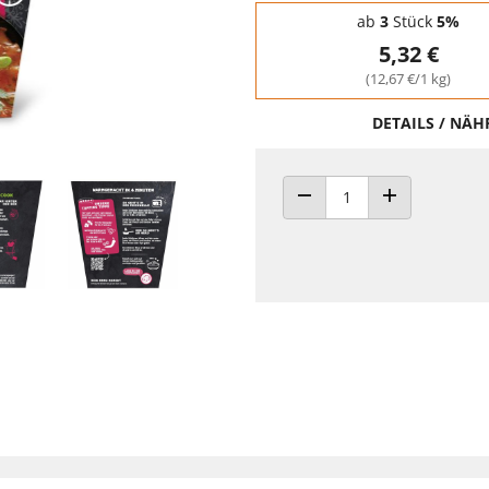
Staffelpreise - Mengenrabatt
ab
3
Stück
5%
5,32 €
(12,67 €/1 kg)
DETAILS / NÄ
ANZAHL VERRINGERN
ANZAHL ERHÖH