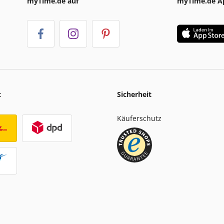
myTime.de auf
myTime.de A
t
Sicherheit
Käuferschutz