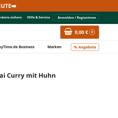
UTE➡️
Prämie sichern
Hilfe & Service
Anmelden / Registrieren
0,00 €
0
yTime.de Business
Marken
Angebote
ai Curry mit Huhn