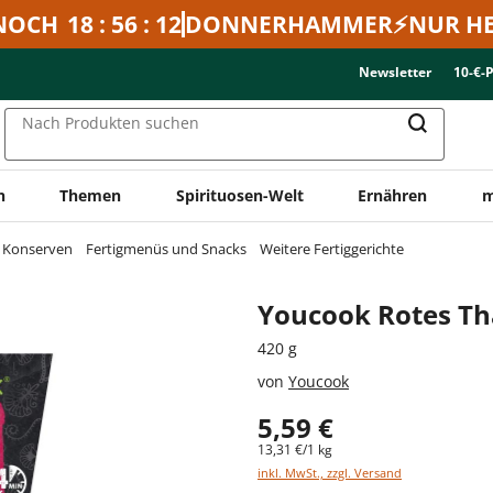
NOCH
18 : 56 : 12
DONNERHAMMER⚡NUR HE
Newsletter
10-€-
Nach Produkten suchen
n
Themen
Spirituosen-Welt
Ernähren
m
& Konserven
Fertigmenüs und Snacks
Weitere Fertiggerichte
Youcook Rotes Th
420 g
von
Youcook
5,59 €
13,31 €/1 kg
inkl. MwSt., zzgl. Versand