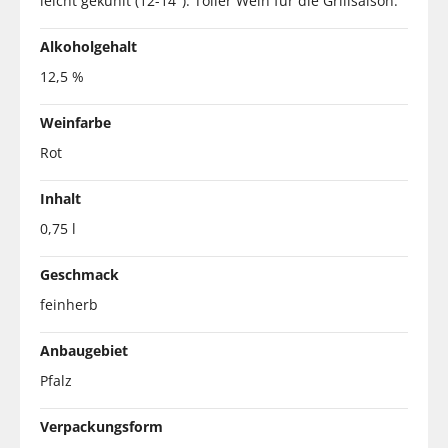
leicht gekühlt (12-14°). Toller Wein für die Grillsaison.
Alkoholgehalt
12,5 %
Weinfarbe
Rot
Inhalt
0,75 l
Geschmack
feinherb
Anbaugebiet
Pfalz
Verpackungsform