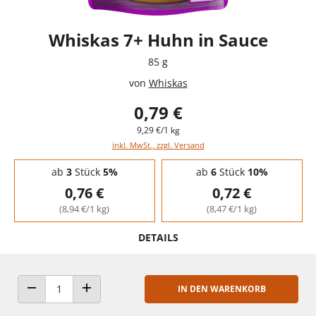
Whiskas 7+ Huhn in Sauce
85 g
von
Whiskas
0,79 €
9,29 €/1 kg
inkl. MwSt., zzgl. Versand
Staffelpreise - Mengenrabatt
ab
3
Stück
5%
ab
6
Stück
10%
0,76 €
0,72 €
(8,94 €/1 kg)
(8,47 €/1 kg)
DETAILS
IN DEN WARENKORB
ANZAHL VERRINGERN
ANZAHL ERHÖHEN