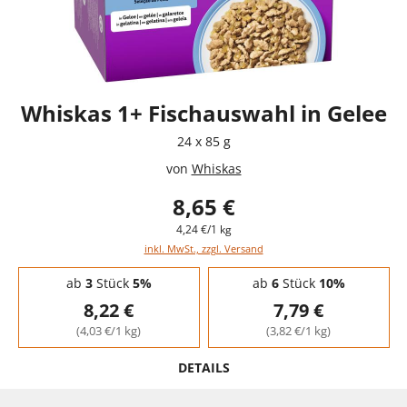
Whiskas 1+ Fischauswahl in Gelee
24 x 85 g
von
Whiskas
8,65 €
4,24 €/1 kg
inkl. MwSt., zzgl. Versand
Staffelpreise - Mengenrabatt
ab
3
Stück
5%
ab
6
Stück
10%
8,22 €
7,79 €
(4,03 €/1 kg)
(3,82 €/1 kg)
DETAILS