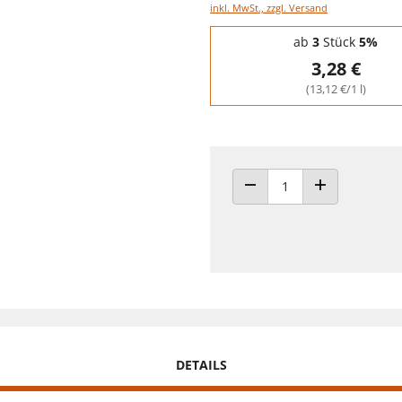
inkl. MwSt., zzgl. Versand
Staffelpreise - Mengenrabatt
ab
3
Stück
5%
3,28 €
(13,12 €/1 l)
ANZAHL VERRINGERN
ANZAHL ERHÖH
DETAILS