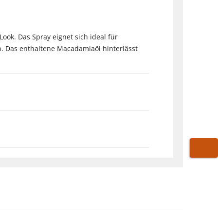
ook. Das Spray eignet sich ideal für
n. Das enthaltene Macadamiaöl hinterlässt
WARE