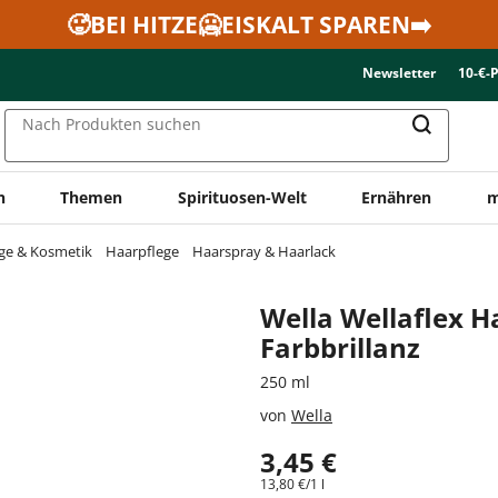
🥵BEI HITZE🥶EISKALT SPAREN➡️
Newsletter
10-€-
Nach Produkten suchen
n
Themen
Spirituosen-Welt
Ernähren
m
ge & Kosmetik
Haarpflege
Haarspray & Haarlack
Wella Wellaflex 
Farbbrillanz
250 ml
von
Wella
3,45 €
13,80 €/1 l