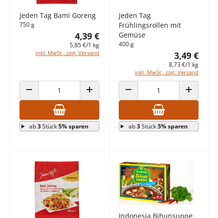
Jeden Tag Bami Goreng
Jeden Tag
750 g
Frühlingsrollen mit
4,39 €
Gemüse
400 g
5,85 €/1 kg
inkl. MwSt., zzgl. Versand
3,49 €
8,73 €/1 kg
inkl. MwSt., zzgl. Versand
ANZAHL VERRINGERN
ANZAHL ERHÖHEN
ANZAHL VERRINGERN
ANZAHL E
ab
3
Stück
5% sparen
ab
3
Stück
5% sparen
Indonesia Bihunsuppe