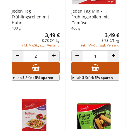
Jeden Tag
Jeden Tag Mini-
Frühlingsrollen mit
Frühlingsrollen mit
Huhn
Gemüse
400 g
400 g
3,49 €
3,49 €
8,73 €/1 kg
8,73 €/1 kg
inkl. MwSt., zzgl. Versand
inkl. MwSt., zzgl. Versand
ANZAHL VERRINGERN
ANZAHL ERHÖHEN
ANZAHL VERRINGERN
ANZAHL E
ab
3
Stück
5% sparen
ab
3
Stück
5% sparen