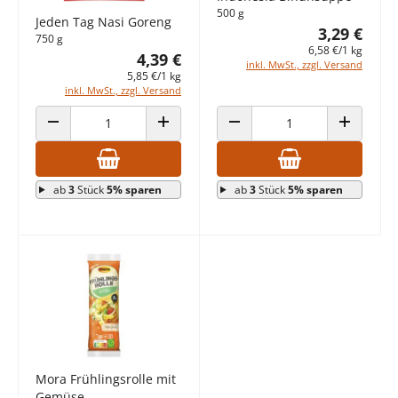
500 g
Jeden Tag Nasi Goreng
3,29 €
750 g
6,58 €/1 kg
4,39 €
inkl. MwSt., zzgl. Versand
5,85 €/1 kg
inkl. MwSt., zzgl. Versand
ANZAHL VERRINGERN
ANZAHL ERHÖHEN
ANZAHL VERRINGERN
ANZAHL E
ab
3
Stück
5% sparen
ab
3
Stück
5% sparen
Mora Frühlingsrolle mit
Gemüse