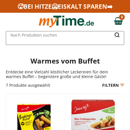
Zum Hauptinhalt springen
🥵BEI HITZE🥶EISKALT SPAREN➡️
Zur Navigation springen
0
Zur Suche springen
0,00 €
MAIN MENU
Nach Produkten suchen
Warmes vom Buffet
Entdecke eine Vielzahl köstlicher Leckereien für dein
warmes Buffet – begeistere große und kleine Gäste!
7
Produkte ausgewählt
FILTERN