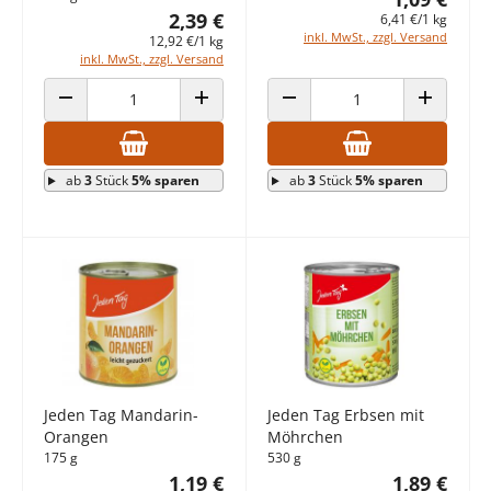
2,39 €
6,41 €/1 kg
inkl. MwSt., zzgl. Versand
12,92 €/1 kg
inkl. MwSt., zzgl. Versand
ANZAHL VERRINGERN
ANZAHL ERHÖHEN
ANZAHL VERRINGERN
ANZAHL E
ab
3
Stück
5% sparen
ab
3
Stück
5% sparen
Jeden Tag Mandarin-
Jeden Tag Erbsen mit
Orangen
Möhrchen
175 g
530 g
1,19 €
1,89 €