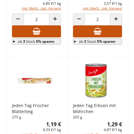
6,80 €/1 kg
3,57 €/1 kg
inkl. MwSt., zzgl. Versand
inkl. MwSt., zzgl. Versand
ANZAHL VERRINGERN
ANZAHL ERHÖHEN
ANZAHL VERRINGERN
ANZAHL E
ab
3
Stück
5% sparen
ab
3
Stück
5% sparen
Jeden Tag Frischer
Jeden Tag Erbsen mit
Blätterteig
Möhrchen
275 g
265 g
1,19 €
1,29 €
4,33 €/1 kg
4,87 €/1 kg