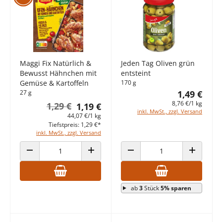
Maggi Fix Natürlich &
Jeden Tag Oliven grün
Bewusst Hähnchen mit
entsteint
Gemüse & Kartoffeln
170 g
27 g
1,49 €
8,76 €/1 kg
1,29 €
1,19 €
inkl. MwSt., zzgl. Versand
44,07 €/1 kg
Tiefstpreis: 1,29 €*
inkl. MwSt., zzgl. Versand
ANZAHL VERRINGERN
ANZAHL ERHÖHEN
ANZAHL VERRINGERN
ANZAHL E
ab
3
Stück
5% sparen