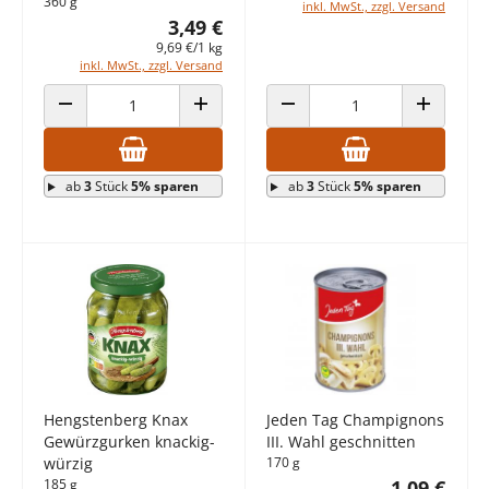
360 g
inkl. MwSt., zzgl. Versand
3,49 €
9,69 €/1 kg
inkl. MwSt., zzgl. Versand
ANZAHL VERRINGERN
ANZAHL ERHÖHEN
ANZAHL VERRINGERN
ANZAHL E
ab
3
Stück
5% sparen
ab
3
Stück
5% sparen
Hengstenberg Knax
Jeden Tag Champignons
Gewürzgurken knackig-
III. Wahl geschnitten
würzig
170 g
185 g
1,09 €