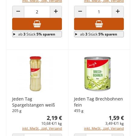
inkl. MwSt., zzgl. Versand
inkl. MwSt., zzgl. Versand
ANZAHL VERRINGERN
ANZAHL ERHÖHEN
ANZAHL VERRINGERN
ANZAHL E
ab
3
Stück
5% sparen
ab
3
Stück
5% sparen
Jeden Tag
Jeden Tag Brechbohnen
Spargelstangen weiß
fein
205 g
455 g
2,19 €
1,59 €
10,68 €/1 kg
3,49 €/1 kg
inkl. MwSt., zzgl. Versand
inkl. MwSt., zzgl. Versand