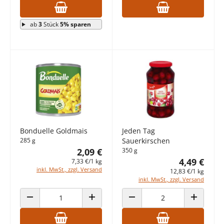
ab
3
Stück
5% sparen
Bonduelle Goldmais
Jeden Tag
285 g
Sauerkirschen
2,09 €
350 g
4,49 €
7,33 €/1 kg
inkl. MwSt., zzgl. Versand
12,83 €/1 kg
inkl. MwSt., zzgl. Versand
ANZAHL VERRINGERN
ANZAHL ERHÖHEN
ANZAHL VERRINGERN
ANZAHL E