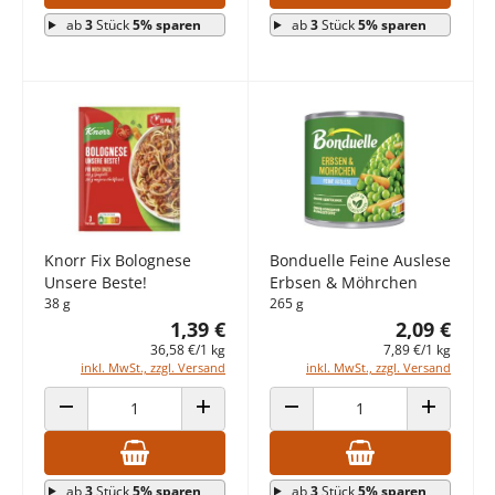
ab
3
Stück
5% sparen
ab
3
Stück
5% sparen
Knorr Fix Bolognese
Bonduelle Feine Auslese
Unsere Beste!
Erbsen & Möhrchen
38 g
265 g
1,39 €
2,09 €
36,58 €/1 kg
7,89 €/1 kg
inkl. MwSt., zzgl. Versand
inkl. MwSt., zzgl. Versand
ANZAHL VERRINGERN
ANZAHL ERHÖHEN
ANZAHL VERRINGERN
ANZAHL E
ab
3
Stück
5% sparen
ab
3
Stück
5% sparen