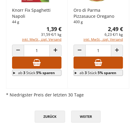
Knorr Fix Spaghetti
Oro di Parma
Napoli
Pizzasauce Oregano
44 g
400 g
1,39 €
2,49 €
31,59 €/1 kg
6,23 €/1 kg
inkl. MwSt., zzgl. Versand
inkl. MwSt., zzgl. Versand
ANZAHL VERRINGERN
ANZAHL ERHÖHEN
ANZAHL VERRINGERN
ANZAHL E
ab
3
Stück
5% sparen
ab
3
Stück
5% sparen
* Niedrigster Preis der letzten 30 Tage
ZURÜCK
WEITER