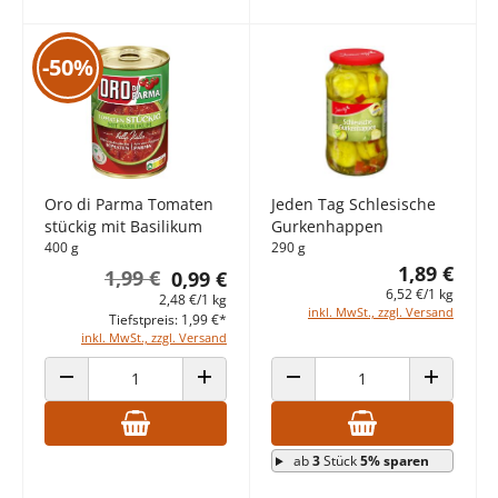
-50%
Oro di Parma Tomaten
Jeden Tag Schlesische
stückig mit Basilikum
Gurkenhappen
400 g
290 g
1,89 €
1,99 €
0,99 €
6,52 €/1 kg
2,48 €/1 kg
inkl. MwSt., zzgl. Versand
Tiefstpreis: 1,99 €*
inkl. MwSt., zzgl. Versand
ANZAHL VERRINGERN
ANZAHL ERHÖHEN
ANZAHL VERRINGERN
ANZAHL E
ab
3
Stück
5% sparen