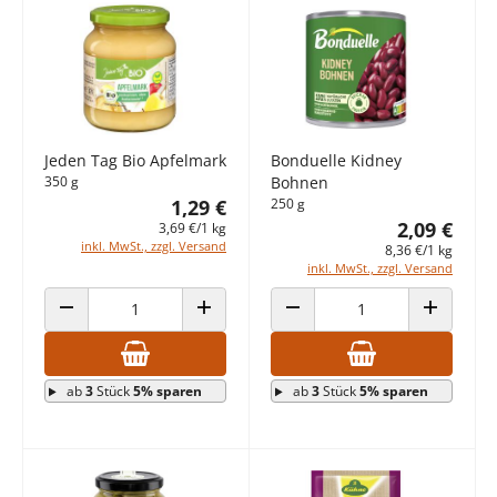
Jeden Tag Bio Apfelmark
Bonduelle Kidney
350 g
Bohnen
1,29 €
250 g
2,09 €
3,69 €/1 kg
inkl. MwSt., zzgl. Versand
8,36 €/1 kg
inkl. MwSt., zzgl. Versand
ANZAHL VERRINGERN
ANZAHL ERHÖHEN
ANZAHL VERRINGERN
ANZAHL E
ab
3
Stück
5% sparen
ab
3
Stück
5% sparen