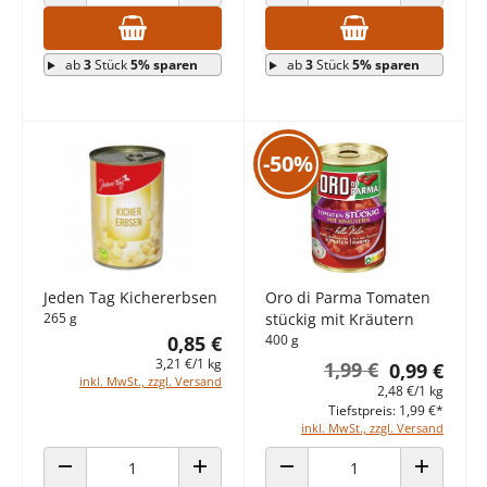
ANZAHL VERRINGERN
ANZAHL ERHÖHEN
ANZAHL VERRINGERN
ANZAHL E
ab
3
Stück
5% sparen
ab
3
Stück
5% sparen
-50%
Jeden Tag Kichererbsen
Oro di Parma Tomaten
265 g
stückig mit Kräutern
0,85 €
400 g
3,21 €/1 kg
1,99 €
0,99 €
inkl. MwSt., zzgl. Versand
2,48 €/1 kg
Tiefstpreis: 1,99 €*
inkl. MwSt., zzgl. Versand
ANZAHL VERRINGERN
ANZAHL ERHÖHEN
ANZAHL VERRINGERN
ANZAHL E