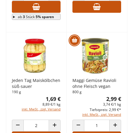
ab
3
Stück
5% sparen
Jeden Tag Maiskölbchen
Maggi Gemüse Ravioli
süß-sauer
ohne Fleisch vegan
190 g
800 g
1,69 €
2,99 €
8,89 €/1 kg
3,74 €/1 kg
inkl. MwSt., zzgl. Versand
Tiefstpreis: 2,99 €*
inkl. MwSt., zzgl. Versand
ANZAHL VERRINGERN
ANZAHL ERHÖHEN
ANZAHL VERRINGERN
ANZAHL E