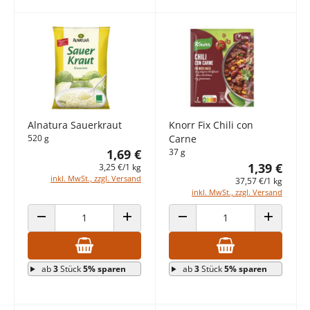
Alnatura Sauerkraut
Knorr Fix Chili con
520 g
Carne
1,69 €
37 g
1,39 €
3,25 €/1 kg
inkl. MwSt., zzgl. Versand
37,57 €/1 kg
inkl. MwSt., zzgl. Versand
ANZAHL VERRINGERN
ANZAHL ERHÖHEN
ANZAHL VERRINGERN
ANZAHL E
ab
3
Stück
5% sparen
ab
3
Stück
5% sparen