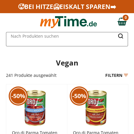
Zum Hauptinhalt springen
🥵BEI HITZE🥶EISKALT SPAREN➡️
Zur Navigation springen
0
Zur Suche springen
0,00 €
MAIN MENU
Nach Produkten suchen
Vegan
241
Produkte ausgewählt
FILTERN
-50%
-50%
Oro di Parma Tomaten
Oro di Parma Tomaten