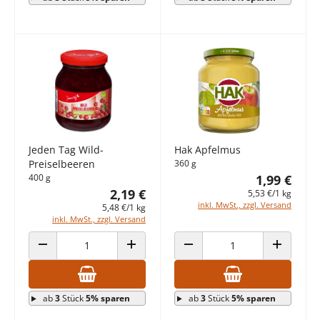
Jeden Tag Wild-
Hak Apfelmus
Preiselbeeren
360 g
400 g
1,99 €
2,19 €
5,53 €/1 kg
inkl. MwSt., zzgl. Versand
5,48 €/1 kg
inkl. MwSt., zzgl. Versand
ANZAHL VERRINGERN
ANZAHL ERHÖHEN
ANZAHL VERRINGERN
ANZAHL E
ab
3
Stück
5% sparen
ab
3
Stück
5% sparen