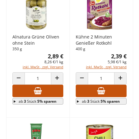
Alnatura Grüne Oliven
Kühne 2 Minuten
ohne Stein
Genießer Rotkohl
350 g
400 g
2,89 €
2,39 €
8,26 €/1 kg
5,98 €/1 kg
inkl. MwSt., zzgl. Versand
inkl. MwSt., zzgl. Versand
ANZAHL VERRINGERN
ANZAHL ERHÖHEN
ANZAHL VERRINGERN
ANZAHL E
ab
3
Stück
5% sparen
ab
3
Stück
5% sparen