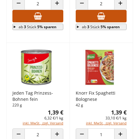
ANZAHL VERRINGERN
ANZAHL ERHÖHEN
ANZAHL VERRINGERN
ANZAHL E
ab
3
Stück
5% sparen
ab
3
Stück
5% sparen
Jeden Tag Prinzess-
Knorr Fix Spaghetti
Bohnen fein
Bolognese
220 g
42 g
1,39 €
1,39 €
6,32 €/1 kg
33,10 €/1 kg
inkl. MwSt., zzgl. Versand
inkl. MwSt., zzgl. Versand