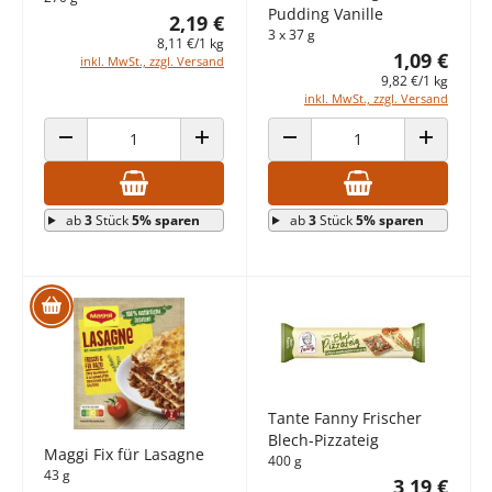
Pudding Vanille
2,19 €
3 x 37 g
8,11 €/1 kg
1,09 €
inkl. MwSt., zzgl. Versand
9,82 €/1 kg
inkl. MwSt., zzgl. Versand
ANZAHL VERRINGERN
ANZAHL ERHÖHEN
ANZAHL VERRINGERN
ANZAHL E
ab
3
Stück
5% sparen
ab
3
Stück
5% sparen
Tante Fanny Frischer
Blech-Pizzateig
Maggi Fix für Lasagne
400 g
43 g
3,19 €