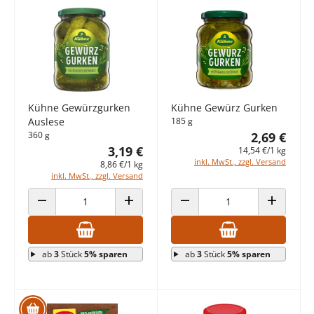
Kühne Gewürzgurken
Kühne Gewürz Gurken
Auslese
185 g
360 g
2,69 €
3,19 €
14,54 €/1 kg
inkl. MwSt., zzgl. Versand
8,86 €/1 kg
inkl. MwSt., zzgl. Versand
ANZAHL VERRINGERN
ANZAHL ERHÖHEN
ANZAHL VERRINGERN
ANZAHL E
ab
3
Stück
5% sparen
ab
3
Stück
5% sparen