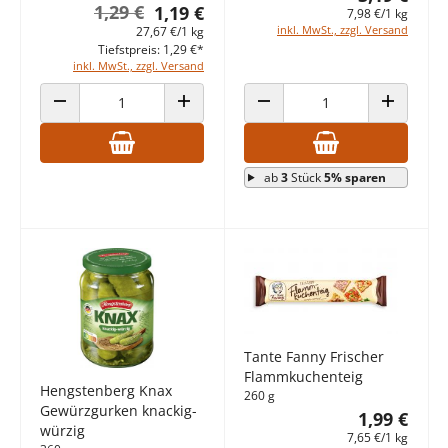
1,29 €
1,19 €
7,98 €/1 kg
inkl. MwSt., zzgl. Versand
27,67 €/1 kg
Tiefstpreis: 1,29 €*
inkl. MwSt., zzgl. Versand
ANZAHL VERRINGERN
ANZAHL ERHÖHEN
ANZAHL VERRINGERN
ANZAHL E
ab
3
Stück
5% sparen
Tante Fanny Frischer
Flammkuchenteig
Hengstenberg Knax
260 g
Gewürzgurken knackig-
1,99 €
würzig
7,65 €/1 kg