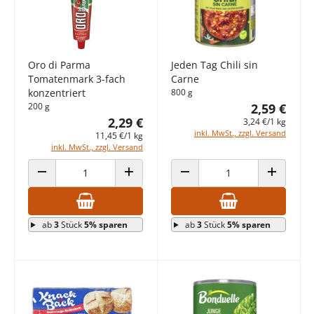
Oro di Parma
Jeden Tag Chili sin
Tomatenmark 3-fach
Carne
konzentriert
800 g
200 g
2,59 €
2,29 €
3,24 €/1 kg
inkl. MwSt., zzgl. Versand
11,45 €/1 kg
inkl. MwSt., zzgl. Versand
ANZAHL VERRINGERN
ANZAHL ERHÖHEN
ANZAHL VERRINGERN
ANZAHL E
ab
3
Stück
5% sparen
ab
3
Stück
5% sparen