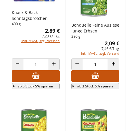
Knack & Back
Sonntagsbrötchen
400 g
Bonduelle Feine Auslese
2,89 €
Junge Erbsen
7,23 €/1 kg
280 g
inkl. MwSt., zzgl. Versand
2,09 €
7,46 €/1 kg
inkl. MwSt., zzgl. Versand
ANZAHL VERRINGERN
ANZAHL ERHÖHEN
ANZAHL VERRINGERN
ANZAHL E
ab
3
Stück
5% sparen
ab
3
Stück
5% sparen