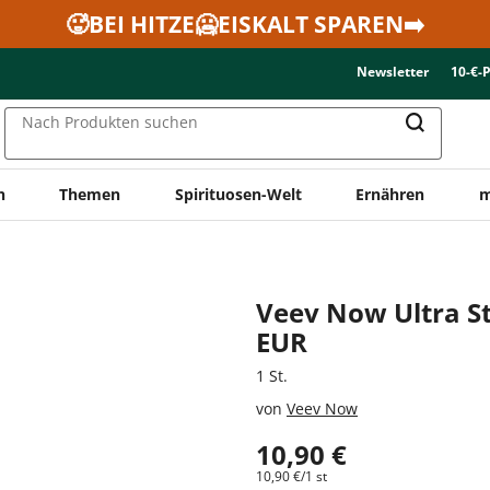
🥵BEI HITZE🥶EISKALT SPAREN➡️
Newsletter
10-€-
Nach Produkten suchen
n
Themen
Spirituosen-Welt
Ernähren
m
n
Veev Now Ultra St
EUR
1 St.
von
Veev Now
10,90 €
10,90 €/1 st