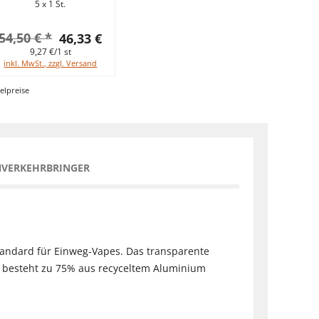
5 x 1 St.
54,50 € *
46,33 €
9,27 €/1 st
inkl. MwSt., zzgl. Versand
elpreise
NVERKEHRBRINGER
Standard für Einweg-Vapes. Das transparente
t besteht zu 75% aus recyceltem Aluminium