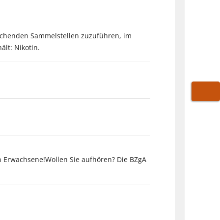
prechenden Sammelstellen zuzuführen, im
lt: Nikotin.
WARE
an Erwachsene!Wollen Sie aufhören? Die BZgA