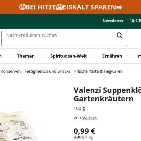
🥵BEI HITZE🥶EISKALT SPAREN➡️
Newsletter
10-€-
Nach Produkten suchen
n
Themen
Spirituosen-Welt
Ernähren
m
& Konserven
Fertigmenüs und Snacks
Frische Pasta & Teigwaren
Valenzi Suppenkl
Gartenkräutern
100 g
von
Valenzi
0,99 €
9,90 €/1 kg