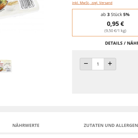
inkl. MwSt., zzgl. Versand
Staffelpreise - Mengenrabatt
ab
3
Stück
5%
0,95 €
(9,50 €/1 kg)
DETAILS / NÄ
ANZAHL VERRINGERN
ANZAHL ERHÖH
NÄHRWERTE
ZUTATEN UND ALLERGEN