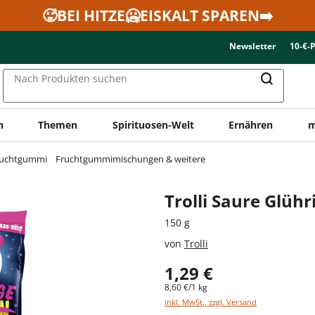
🥵BEI HITZE🥶EISKALT SPAREN➡️
Newsletter
10-€-
Nach Produkten suchen
n
Themen
Spirituosen-Welt
Ernähren
m
ruchtgummi
Fruchtgummimischungen & weitere
Trolli Saure Glühr
150 g
von
Trolli
1,29 €
8,60 €/1 kg
inkl. MwSt., zzgl. Versand