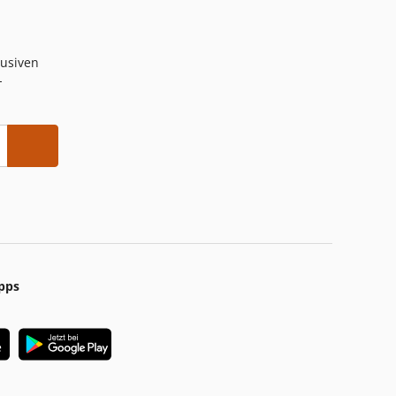
lusiven
-
pps